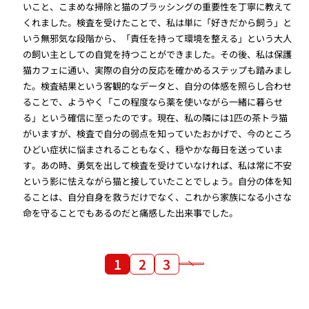
いこと、こまめな掃除と猫のブラッシングの重要性を丁寧に教えて
くれました。検査を受けたことで、私は単に「好きだから飼う」と
いう無邪気な段階から、「責任を持って環境を整える」という大人
の飼い主としての自覚を持つことができました。その後、私は保護
猫カフェに通い、実際の自分の反応を確かめるステップも踏みまし
た。検査結果という客観的なデータと、自分の体感を照らし合わせ
ることで、ようやく「この程度なら薬を使いながら一緒に暮らせ
る」という確信に至ったのです。現在、私の隣には1匹の茶トラ猫
がいますが、検査で自分の弱点を知っていたおかげで、今のところ
ひどい症状に悩まされることもなく、穏やかな毎日を送っていま
す。あの時、勇気を出して検査を受けていなければ、私は常に不安
という影に怯えながら猫と接していたことでしょう。自分の体を知
ることは、自分自身を救うだけでなく、これから家族になる小さな
命を守ることでもあるのだと痛感した出来事でした。
1
2
3