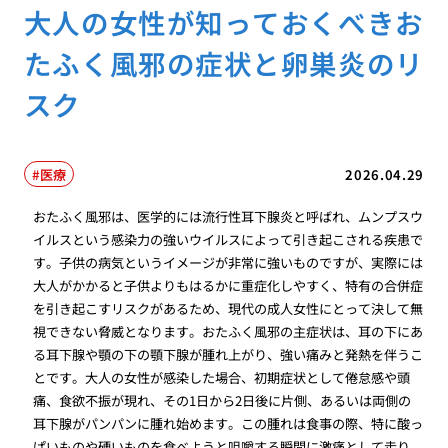
大人の女性が知っておくべきお
たふく風邪の症状と卵巣炎のリ
スク
医療
2026.04.29
おたふく風邪は、医学的には流行性耳下腺炎と呼ばれ、ムンプスウ
イルスという感染力の強いウイルスによって引き起こされる疾患で
す。子供の病気というイメージが非常に強いものですが、実際には
大人がかかると子供よりもはるかに重症化しやすく、特有の合併症
を引き起こすリスクがあるため、現代の成人女性にとって決して無
視できない脅威となります。おたふく風邪の主症状は、耳の下にあ
る耳下腺や顎の下の顎下腺が腫れ上がり、強い痛みと発熱を伴うこ
とです。大人の女性が感染した場合、初期症状として倦怠感や頭
痛、食欲不振が現れ、その1日から2日後に片側、あるいは両側の
耳下腺がパンパンに腫れ始めます。この腫れは食事の際、特に酸っ
ぱいものや硬いものを食べようと咀嚼する瞬間に激痛として走り、