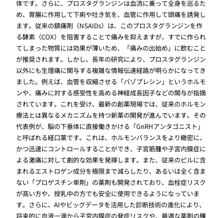
体です。さらに、プロスタグランジンは血流に乗って全身を巡るた
め、胃腸に作用して下痢や吐き気を、血管に作用して頭痛を誘発し
ます。従来の鎮痛剤（NSAIDs）は、このプロスタグランジンを作
る酵素（COX）を阻害することで痛みを抑えますが、すでに作られ
てしまった物質には効果が薄いため、「痛みの出始め」に飲むこと
が推奨されます。しかし、長年の研究により、プロスタグランジン
以外にも生理痛に関与する複雑な情報伝達経路が明らかになってき
ました。例えば、血管を収縮させる「バゾプレシン」というホルモ
ンや、痛みに対する感受性を高める神経成長因子などの関与が指摘
されています。これを受け、最新の創薬現場では、従来のホルモン
療法とは異なるメカニズムを持つ新薬の開発が進んでいます。その
代表例が、脳の下垂体に直接働きかける「GnRHアンタゴニスト」
と呼ばれる経口薬です。これは、ホルモンバランスをより緻密に、
かつ迅速にコントロールすることができ、子宮筋腫や子宮内膜症に
よる激痛に対して劇的な効果を発揮します。また、従来のピルに含
まれるエストロゲン成分を極限まで減らしたり、あるいは全く含ま
ない「プロゲスチン単剤」の薬剤も開発されており、血栓症リスク
が高い方や、授乳中の方でも安全に使用できるようになっていま
す。さらに、AIやビッグデータを活用した診断技術の進化により、
将来的に血液一滴から子宮内膜症の発症リスクや、最適な薬剤の種