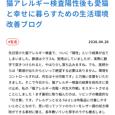
猫アレルギー検査陽性後も愛猫
と幸せに暮らすための生活環境
改善ブログ
生活
2026.04.20
先日受けた猫アレルギー検査で、ついに「陽性」という結果が出て
しまいました。数値はクラス4。覚悟はしていましたが、実際に数
字で突きつけられると、やはり少し落ち込みますね。でも、医師か
らは「数値が出たからといって絶望する必要はありません。環境を
コントロールすれば、共生は十分可能です」と力強い言葉をいただ
きました。そこで今日から、猫アレルギー検査の結果を前向きに受
け止め、私の「猫アレルギー克服・共生大作戦」をスタートさせる
ことにしました！まず最初に取り組んだのは、リビングの徹底的な
「引き算」です。アレルゲンとなる Fel d 1 は布製品に付着しやす
いとのことなので、思い切ってソファのカバーをレザー調の拭き掃
除ができる素材に替え、長年敷いていた厚手のラグも撤去しまし