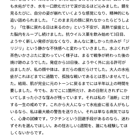
も水疱ができ、水を一口飲むだけで涙が出るほど沁みました。鏡を
見るたびに、自分の姿が崩れていくような感覚になり、精神的にも
追い詰められました。「このまま元の顔に戻れなかったらどうしよ
う」「仕事に戻れる日は来るのか」という不安が、高熱で朦朧とし
た脳内をループし続けました。抗ウイルス薬を飲み始めて3日目、
ようやく新しい発疹が出なくなり、あんなに激しかった痒みが「ジ
リジリ」という静かな不快感へと変わっていきました。水ぶくれが
茶色いかさぶたに変わっていく様子は、まるで戦争が終わった後の
焼け跡のようでした。発症から10日後、ようやく外に出る許可が
出ましたが、私の顔や体は、まだらの痕だらけでした。大人の水疱
瘡がこれほどまでに過酷で、孤独な戦いであるとは思いませんでし
た。結局、肌が完全に元のトーンに戻るまでには半年以上の時間を
要しました。今でも、おでこに1箇所だけ、あの日耐えきれずにか
いてしまった小さな窪みが残っています。それは私の「油断」に対
する一生の戒めです。これから大人になって水疱瘡に罹る人がもし
いるなら、私は最大級の警告を送りたい。それは単なる病気ではな
く、心身の試練です。ワクチンという回避手段があるのなら、迷わ
ずそれを選んでほしい。あの狂おしい1週間を、誰にも経験してほ
しくないからです。