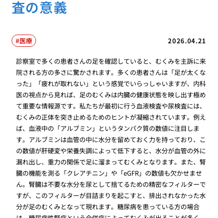
査の意義
医療
2026.04.21
診察室で多くの患者さんの足を確認していると、むくみを主訴に来
院される方の多さに驚かされます。多くの患者さんは「足が太くな
った」「疲れが取れない」という感覚でいらっしゃいますが、内科
医の視点から見れば、足のむくみは内臓の健康状態を映し出す極め
て重要な情報源です。私たちが最初に行う血液検査や尿検査には、
むくみの正体を突き止めるためのヒントが凝縮されています。例え
ば、血液中の「アルブミン」というタンパク質の数値に注目しま
す。アルブミンは血管の中に水分を留めておく力を持っており、こ
の数値が肝硬変や栄養失調によって低下すると、水分が血管の外に
漏れ出し、重力の関係で足に溜まってむくみとなります。また、腎
臓の機能を測る「クレアチニン」や「eGFR」の数値も欠かせませ
ん。腎臓は不要な水分を尿として捨てるための精密なフィルターで
すが、このフィルターが目詰まりを起こすと、排出されなかった水
分が足のむくみとなって現れます。糖尿病を患っている方の場合
は、糖尿病性腎症という合併症によってむくみが出ることが多く、