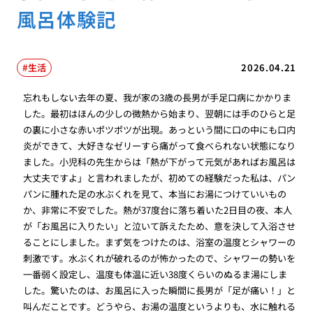
風呂体験記
生活
2026.04.21
忘れもしない去年の夏、我が家の3歳の長男が手足口病にかかりま
した。最初はほんの少しの微熱から始まり、翌朝には手のひらと足
の裏に小さな赤いポツポツが出現。あっという間に口の中にも口内
炎ができて、大好きなゼリーすら痛がって食べられない状態になり
ました。小児科の先生からは「熱が下がって元気があればお風呂は
大丈夫ですよ」と言われましたが、初めての経験だった私は、パン
パンに腫れた足の水ぶくれを見て、本当にお湯につけていいもの
か、非常に不安でした。熱が37度台に落ち着いた2日目の夜、本人
が「お風呂に入りたい」と泣いて訴えたため、意を決して入浴させ
ることにしました。まず気をつけたのは、浴室の温度とシャワーの
刺激です。水ぶくれが破れるのが怖かったので、シャワーの勢いを
一番弱く設定し、温度も体温に近い38度くらいのぬるま湯にしま
した。驚いたのは、お風呂に入った瞬間に長男が「足が痛い！」と
叫んだことです。どうやら、お湯の温度というよりも、水に触れる