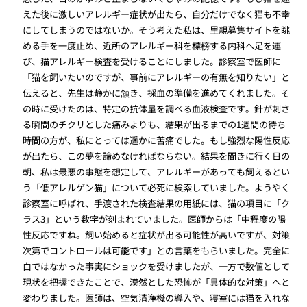
えた後に激しいアレルギー症状が出たら、自分だけでなく猫も不幸
にしてしまうのではないか。そう考えた私は、里親募集サイトを眺
める手を一度止め、近所のアレルギー科を標榜する内科へ足を運
び、猫アレルギー検査を受けることにしました。診察室で医師に
「猫を飼いたいのですが、事前にアレルギーの有無を知りたい」と
伝えると、先生は静かに頷き、採血の準備を進めてくれました。そ
の時に受けたのは、特定の抗体量を調べる血液検査です。針が刺さ
る瞬間のチクリとした痛みよりも、結果が出るまでの1週間の待ち
時間の方が、私にとっては遥かに苦痛でした。もし強烈な陽性反応
が出たら、この夢を諦めなければならない。結果を聞きに行く日の
朝、私は最悪の事態を想定して、アレルギーがあっても飼えるとい
う「低アレルゲン猫」について必死に検索していました。ようやく
診察室に呼ばれ、手渡された検査結果の用紙には、猫の項目に「ク
ラス3」という数字が刻まれていました。医師からは「中程度の陽
性反応ですね。飼い始めると症状が出る可能性が高いですが、対策
次第でコントロールは可能です」との言葉をもらいました。完全に
白ではなかった事実にショックを受けましたが、一方で数値として
現状を把握できたことで、漠然とした恐怖が「具体的な対策」へと
変わりました。医師は、空気清浄機の導入や、寝室には猫を入れな