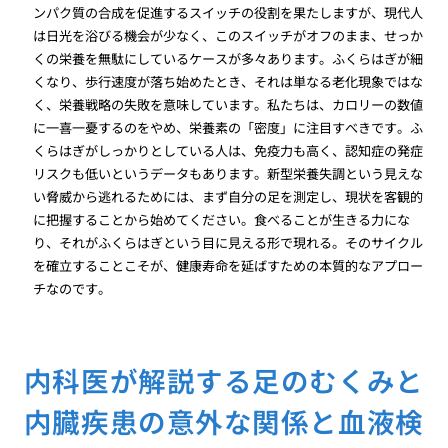
ンパク質の合成を促進するスイッチの役割を果たしますが、現代人
は日光を浴びる機会が少なく、このスイッチがオフのまま、せっか
くの栄養を無駄にしているケースが多々あります。ふくらはぎが細
くなり、歩行速度が落ち始めたとき、それは単なる老化現象ではな
く、栄養戦略の失敗を意味しています。私たちは、カロリーの数値
に一喜一憂するのをやめ、栄養素の「密度」に注目すべきです。ふ
くらはぎがしっかりとしている人は、免疫力も高く、認知症の発症
リスクも低いというデータもあります。新型栄養失調という見えな
い脅威から逃れるためには、まず自分の足を測定し、現状を客観的
に把握することから始めてください。食べることが生きる力にな
り、それがふくらはぎという目に見える形で現れる。そのサイクル
を確立することこそが、健康寿命を延ばすための本質的なアプロー
チなのです。
内科医が解説する足のむくみと
内臓疾患の意外な関係と血液検