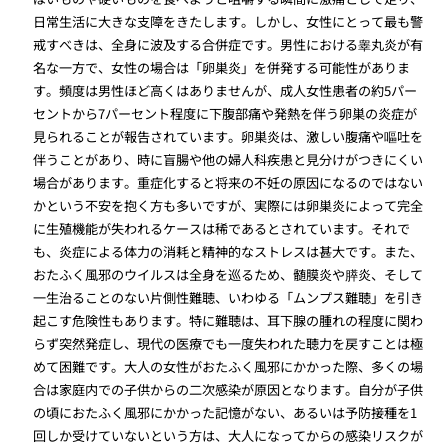
日常生活に大きな支障をきたします。しかし、女性にとって最も警
戒すべきは、全身に波及する合併症です。男性における睾丸炎が有
名な一方で、女性の場合は「卵巣炎」を併発する可能性がありま
す。頻度は男性ほど高くはありませんが、成人女性患者の約5パー
セントから7パーセント程度に下腹部痛や発熱を伴う卵巣の炎症が
見られることが報告されています。卵巣炎は、激しい腹痛や嘔吐を
伴うことがあり、時に盲腸や他の婦人科疾患と見分けがつきにくい
場合があります。重症化すると将来の不妊の原因になるのではない
かという不安を抱く方も多いですが、実際には卵巣炎によって完全
に生殖機能が失われるケースは稀であるとされています。それで
も、炎症による体力の消耗と精神的なストレスは甚大です。また、
おたふく風邪のウイルスは全身を巡るため、髄膜炎や膵炎、そして
一生治ることのない片側性難聴、いわゆる「ムンプス難聴」を引き
起こす危険性もあります。特に難聴は、耳下腺の腫れの程度に関わ
らず突然発症し、現代の医療でも一度失われた聴力を戻すことは極
めて困難です。大人の女性がおたふく風邪にかかった際、多くの場
合は家庭内での子供からの二次感染が原因となります。自分が子供
の頃におたふく風邪にかかった記憶がない、あるいは予防接種を1
回しか受けていないという方は、大人になってからの感染リスクが