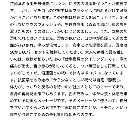
抗菌薬の服用を最優先にしつつ、口腔内の清潔を保つことが重要で
す。しかし、イチゴ舌の状態では歯ブラシが舌に触れるだけで激痛
が走ることがあります。この時期は無理に舌を磨こうとせず、刺激
の少ないマウスウォッシュや、生理食塩水（ぬるま湯に少量の塩を
混ぜたもの）での優しいうがいにとどめましょう。また、部屋の加
湿も忘れてはいけません。湿度が低いと、口の中が乾燥して舌の表
面がひび割れ、痛みが倍増します。寝室には加湿器を置き、湿度は
50から60パーセントを維持してください。大人の療養で最も難し
いのは、症状が和らいだ後の「仕事復帰のタイミング」です。喉の
痛みが消え、舌の赤みが引いてくると、つい無理をして再開してし
まいがちですが、溶連菌との戦いで体内はボロボロになっていま
す。抗菌薬を飲み始めてから少なくとも48時間は自宅で静養し、
体力がしっかりと戻るのを待つのが社会人としてのマナーであり、
自身の再発防止策でもあります。舌の痛みは、体が栄養と休息を求
めている切実なメッセージです。そのメッセージに逆らわず、自分
を甘やかすくらいの気持ちで丁寧に過ごすことが、イチゴ舌という
嵐をやり過ごすための最も賢明な知恵なのです。