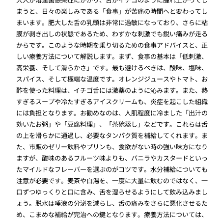
まうと、日々の楽しみである「食事」が苦痛の時間へと変わってし
まいます。肥大した舌の乳頭は非常に過敏になっており、さらに粘
膜が剥き出しの状態であるため、わずかな刺激でも鋭い痛みが走る
からです。このような時期を乗り切るための食事アドバイスと、正
しい療養方法について解説します。まず、食事の基本は「低刺激、
高栄養、そして滑らかさ」です。最も避けるべきは、酸味、塩味、
スパイス、そして極端な温度です。オレンジジュースやトマト、お
酢を使った料理は、イチゴ舌には激薬のように沁みます。また、熱
すぎるスープや冷たすぎるアイスクリームも、炎症を起こした組織
には負担となります。お勧めなのは、人肌程度に冷ました「出汁の
効いたお粥」や「豆腐料理」、「茶碗蒸し」などです。これらは舌
の上を滑らかに通過し、必要なタンパク質を補給してくれます。ま
た、市販のゼリー飲料やプリンも、食欲がない時の強い味方になり
ますが、酸味のあるフルーツ味よりも、バニラやカスタードといっ
たマイルドなフレーバーを選ぶのがコツです。水分補給についても
注意が必要です。麦茶や白湯を、一度に大量に飲むのではなく、一
口ずつゆっくりと口に含み、舌を湿らせるようにして飲み込みまし
ょう。脱水は唾液の分泌を減らし、舌の痛みをさらに悪化させるた
め、こまめな補給が完治への鍵となります。療養方法については、