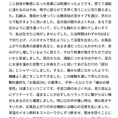
こと自体が敏感になった皮膚には刺激だったようです。慌てて湯船
に浸かるのはやめ、椅子に座らせて手早く洗うことに切り替えまし
た。石鹸は、普段から使っている無添加の泡タイプを選び、手のひ
らで転がすように洗いました。足の指の間の水ぶくれは、まるで宝
石のように透き通っていて、少しでも触れたら潰れてしまいそう
で、私は生きた心地がしませんでした。入浴時間はわずか5分ほど
で切り上げ、バスタオルで包むようにして浴室を出ました。お風呂
上がりの長男の皮膚を見ると、ぬるま湯だったにもかかわらず、赤
みが少し増しているように見えて、やはり刺激が強すぎたのではな
いかと反省しました。翌日からは、湯船につかるのはやめて、足元
にお湯を溜めた状態で上半身をさっと拭いてあげるだけの「部分
浴」とシャワーにしました。すると、痛みも感じなかったようで、
機嫌よく過ごすことができました。この経験を通して学んだのは、
教科書的な「お風呂OK」の基準と、子供一人ひとりの「痛みの感
受性」は違うということです。手足口病の水ぶくれは、見た目以上
にデリケートで、温まることが必ずしもリラックスに繋がらない場
合もあるのだと痛感しました。特に口の中が痛い時は、喉も乾きや
すいため、お風呂上がりの水分補給には細心の注意を払いました。
常温のイオン飲料をストローで少しずつ飲ませ、脱水を防ぐことに