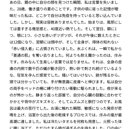
あの日、鏡の中に自分の顔を見つけた瞬間、私は言葉を失いまし
た。28歳、働き盛りの夏のことです。子供の頃に罹った記憶が曖
昧だった私は、どこかで自分は免疫を持っていると思い込んでいま
した。しかし、現実は容赦ありませんでした。始まりは、風邪にし
ては重すぎる倦怠感と、40度近い熱でした。そして翌日、額に1
つ、顎に1つ、小さな赤いポツポツが。それが午後に数えたときに
は12個になり、翌朝には顔中が、そして全身が、得体の知れない
「赤い侵入者」に占領されていました。水ぶくれは、一瞬で私から
「普通の肌」を奪い去りました。何よりも耐え難かったのは、痒み
です。痒みなんて生易しい言葉では足りません。それは、全身の皮
膚の内側で数千匹の蟻が動き回り、熱い針で刺され続けているよう
な、狂気を孕んだ感覚でした。掻いてはいけない、跡が残るから。
頭では分かっていても、手が無意識に皮膚へと伸びます。私は自分
の両手をベッドの柵に縛り付けたい衝動に駆られました。夜が来る
のが怖かった。静まり返った部屋で、自分の心臓の鼓動に合わせて
かかとや背中がズキズキと、そしてムズムズと脈打つのです。お風
呂は最大の苦行でした。お湯に触れた瞬間、敏感になった発疹が悲
鳴を上げ、浴室から出た後の乾燥するプロセスでは、痒みの嵐が最
高潮に達しました。私は冷たいタオルを何枚も用意し、火照った体
に押し当てて、ただひたすら時が過ぎるのを待ちました。口の中に