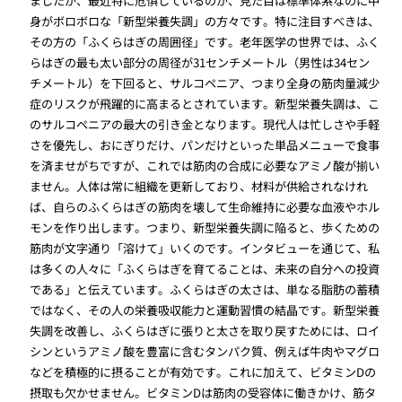
ましたが、最近特に危惧しているのが、見た目は標準体系なのに中
身がボロボロな「新型栄養失調」の方々です。特に注目すべきは、
その方の「ふくらはぎの周囲径」です。老年医学の世界では、ふく
らはぎの最も太い部分の周径が31センチメートル（男性は34セン
チメートル）を下回ると、サルコペニア、つまり全身の筋肉量減少
症のリスクが飛躍的に高まるとされています。新型栄養失調は、こ
のサルコペニアの最大の引き金となります。現代人は忙しさや手軽
さを優先し、おにぎりだけ、パンだけといった単品メニューで食事
を済ませがちですが、これでは筋肉の合成に必要なアミノ酸が揃い
ません。人体は常に組織を更新しており、材料が供給されなけれ
ば、自らのふくらはぎの筋肉を壊して生命維持に必要な血液やホル
モンを作り出します。つまり、新型栄養失調に陥ると、歩くための
筋肉が文字通り「溶けて」いくのです。インタビューを通じて、私
は多くの人々に「ふくらはぎを育てることは、未来の自分への投資
である」と伝えています。ふくらはぎの太さは、単なる脂肪の蓄積
ではなく、その人の栄養吸収能力と運動習慣の結晶です。新型栄養
失調を改善し、ふくらはぎに張りと太さを取り戻すためには、ロイ
シンというアミノ酸を豊富に含むタンパク質、例えば牛肉やマグロ
などを積極的に摂ることが有効です。これに加えて、ビタミンDの
摂取も欠かせません。ビタミンDは筋肉の受容体に働きかけ、筋タ