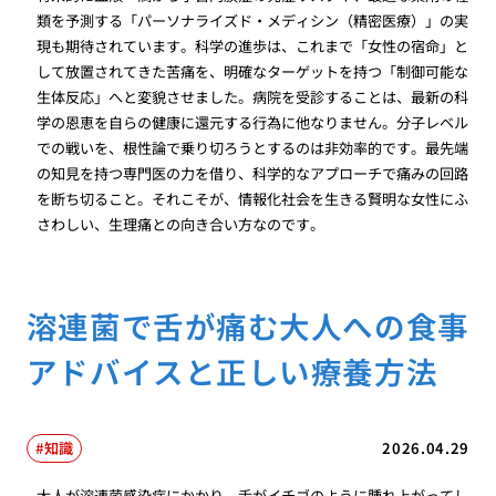
類を予測する「パーソナライズド・メディシン（精密医療）」の実
現も期待されています。科学の進歩は、これまで「女性の宿命」と
して放置されてきた苦痛を、明確なターゲットを持つ「制御可能な
生体反応」へと変貌させました。病院を受診することは、最新の科
学の恩恵を自らの健康に還元する行為に他なりません。分子レベル
での戦いを、根性論で乗り切ろうとするのは非効率的です。最先端
の知見を持つ専門医の力を借り、科学的なアプローチで痛みの回路
を断ち切ること。それこそが、情報化社会を生きる賢明な女性にふ
さわしい、生理痛との向き合い方なのです。
溶連菌で舌が痛む大人への食事
アドバイスと正しい療養方法
知識
2026.04.29
大人が溶連菌感染症にかかり、舌がイチゴのように腫れ上がってし