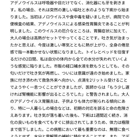
アデノウイルスは呼吸器や目だけでなく、消化器にも牙を剥きま
す。私の場合、それは突然の激しい嘔吐と水のような下痢から始ま
りました。当初はノロウイルスや食中毒を疑いましたが、病院での
便検査の結果、アデノウイルスによる感染性胃腸炎であることが判
明しました。このウイルスの厄介なところは、胃腸症状に加えて、
大人の場合は高熱がセットでやってくることです。吐き気が治まっ
たかと思えば、今度は激しい寒気とともに熱が上がり、全身の倦怠
感で指一本動かせない状態になりました。トイレとベッドを往復す
るだけの2日間、私は自分の体内から全ての水分が失われていくよ
うな感覚に陥りました。市販の経口補水液を飲もうとしても、その
匂いだけで吐き気が再燃し、ついには意識が遠のき始めました。家
族に付き添われて救急外来へ向かい、点滴を2リットル受けること
でようやく一息つくことができましたが、医師からは「もう少し遅
ければ腎機能に影響が出るところでした」と警告されました。大人
のアデノウイルス胃腸炎は、子供よりも体力が削られる傾向にあ
り、特に一人暮らしの場合などは、初期の対応を誤ると命の危険さ
えあります。吐き気が落ち着いた後も、下痢は1週間近く続き、消
化の良いものを食べてもすぐに排出されてしまうため、体力は極限
まで低下しました。この病態において最も重要なのは、無理に食べ
ようとせず、水分と電解質の補給に特化することです。また、アデ