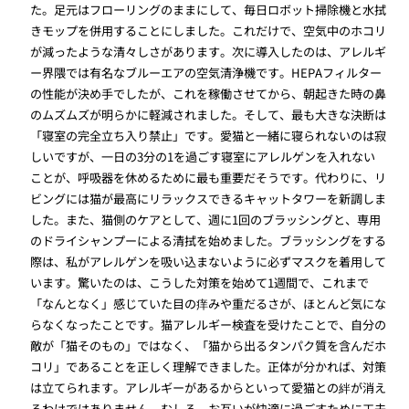
た。足元はフローリングのままにして、毎日ロボット掃除機と水拭
きモップを併用することにしました。これだけで、空気中のホコリ
が減ったような清々しさがあります。次に導入したのは、アレルギ
ー界隈では有名なブルーエアの空気清浄機です。HEPAフィルター
の性能が決め手でしたが、これを稼働させてから、朝起きた時の鼻
のムズムズが明らかに軽減されました。そして、最も大きな決断は
「寝室の完全立ち入り禁止」です。愛猫と一緒に寝られないのは寂
しいですが、一日の3分の1を過ごす寝室にアレルゲンを入れない
ことが、呼吸器を休めるために最も重要だそうです。代わりに、リ
ビングには猫が最高にリラックスできるキャットタワーを新調しま
した。また、猫側のケアとして、週に1回のブラッシングと、専用
のドライシャンプーによる清拭を始めました。ブラッシングをする
際は、私がアレルゲンを吸い込まないように必ずマスクを着用して
います。驚いたのは、こうした対策を始めて1週間で、これまで
「なんとなく」感じていた目の痒みや重だるさが、ほとんど気にな
らなくなったことです。猫アレルギー検査を受けたことで、自分の
敵が「猫そのもの」ではなく、「猫から出るタンパク質を含んだホ
コリ」であることを正しく理解できました。正体が分かれば、対策
は立てられます。アレルギーがあるからといって愛猫との絆が消え
るわけではありません。むしろ、お互いが快適に過ごすために工夫