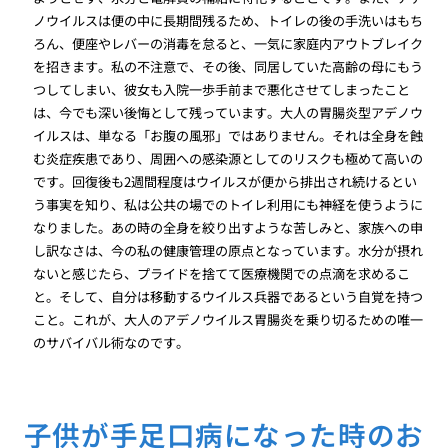
ノウイルスは便の中に長期間残るため、トイレの後の手洗いはもち
ろん、便座やレバーの消毒を怠ると、一気に家庭内アウトブレイク
を招きます。私の不注意で、その後、同居していた高齢の母にもう
つしてしまい、彼女も入院一歩手前まで悪化させてしまったこと
は、今でも深い後悔として残っています。大人の胃腸炎型アデノウ
イルスは、単なる「お腹の風邪」ではありません。それは全身を蝕
む炎症疾患であり、周囲への感染源としてのリスクも極めて高いの
です。回復後も2週間程度はウイルスが便から排出され続けるとい
う事実を知り、私は公共の場でのトイレ利用にも神経を使うように
なりました。あの時の全身を絞り出すような苦しみと、家族への申
し訳なさは、今の私の健康管理の原点となっています。水分が摂れ
ないと感じたら、プライドを捨てて医療機関での点滴を求めるこ
と。そして、自分は移動するウイルス兵器であるという自覚を持つ
こと。これが、大人のアデノウイルス胃腸炎を乗り切るための唯一
のサバイバル術なのです。
子供が手足口病になった時のお