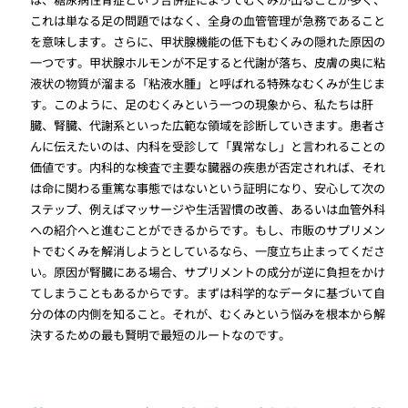
これは単なる足の問題ではなく、全身の血管管理が急務であること
を意味します。さらに、甲状腺機能の低下もむくみの隠れた原因の
一つです。甲状腺ホルモンが不足すると代謝が落ち、皮膚の奥に粘
液状の物質が溜まる「粘液水腫」と呼ばれる特殊なむくみが生じま
す。このように、足のむくみという一つの現象から、私たちは肝
臓、腎臓、代謝系といった広範な領域を診断していきます。患者さ
んに伝えたいのは、内科を受診して「異常なし」と言われることの
価値です。内科的な検査で主要な臓器の疾患が否定されれば、それ
は命に関わる重篤な事態ではないという証明になり、安心して次の
ステップ、例えばマッサージや生活習慣の改善、あるいは血管外科
への紹介へと進むことができるからです。もし、市販のサプリメン
トでむくみを解消しようとしているなら、一度立ち止まってくださ
い。原因が腎臓にある場合、サプリメントの成分が逆に負担をかけ
てしまうこともあるからです。まずは科学的なデータに基づいて自
分の体の内側を知ること。それが、むくみという悩みを根本から解
決するための最も賢明で最短のルートなのです。