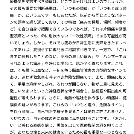
療機関を受診すべき頭痛は、どこで見分ければよいのでしょうか。
その最も重要な判断基準は、「いつもの頭痛」か「いつもと違う頭
痛」か、という点です。もしあなたが、以前から同じようなパター
ンの頭痛を繰り返しており、その特徴（痛みの種類、場所、頻度な
ど）を自分自身で把握できているのであれば、それは片頭痛や緊張
型頭痛といった、命に別状のない「一次性頭痛」である可能性が高
いでしょう。しかし、それでも痛みが日常生活に支障をきたすレベ
ルであれば、我慢せずに専門医に相談すべきです。一方で、「これ
までに経験したことのない、突然の激しい痛み」や「ハンマーで殴
られたような痛み」を感じた場合は、話が全く異なります。これ
は、くも膜下出血など、一刻を争う脳血管障害の典型的なサインで
あり、迷わず救急車を呼ぶべき危険な頭痛です。また、頭痛に加え
て、手足の麻痺やしびれ、ろれつが回らない、物が二重に見える、
激しいめまいといった神経症状を伴う場合も、脳梗塞や脳出血の可
能性が考えられます。さらに、発熱や嘔吐を伴う激しい頭痛は、髄
膜炎の疑いがあります。これらの「いつもと違う、危険なサイン」
を伴う頭痛は、自己判断で様子を見ることは絶対に許されません。
大切なのは、自分の体の声に真摯に耳を傾けることです。「おかし
い」と感じる直感を信じ、勇気を出して医療機関の扉を叩くこと
が、あなたの命と未来の健康を守るための最も重要な一歩となるの