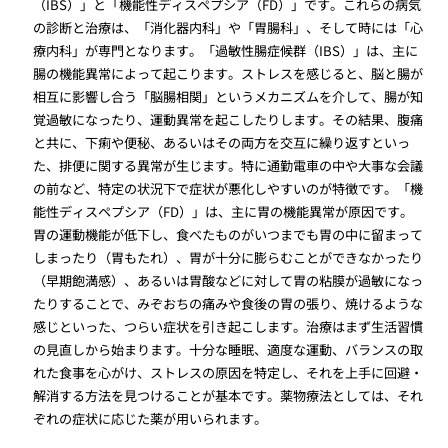
（IBS）」と「機能性ディスペプシア（FD）」です。これらの病気
の診断と治療は、「消化器内科」や「胃腸科」、そして時には「心
療内科」が専門となります。「過敏性腸症候群（IBS）」は、主に
腸の機能異常によって起こります。ストレスを感じると、脳と腸が
相互に影響し合う「脳腸相関」というメカニズムを介して、腸が知
覚過敏になったり、運動異常を起こしたりします。その結果、腹痛
と共に、下痢や便秘、あるいはその両方を交互に繰り返すといっ
た、排便に関する異常が生じます。特に通勤電車の中や大事な会議
の前など、特定の状況下で症状が悪化しやすいのが特徴です。「機
能性ディスペプシア（FD）」は、主に胃の機能異常が原因です。
胃の運動機能が低下し、食べたものがいつまでも胃の中に留まって
しまったり（胃もたれ）、胃が十分に膨らむことができなかったり
（早期飽満感）、あるいは胃酸などに対して胃の粘膜が過敏になっ
たりすることで、みぞおちの痛みや食後の胃の張り、焼けるような
感じといった、つらい症状を引き起こします。治療はまず生活習慣
の見直しから始まります。十分な睡眠、適度な運動、バランスの取
れた食事を心がけ、ストレスの原因を特定し、それを上手に回避・
解消する方法を見つけることが基本です。薬物療法としては、それ
ぞれの症状に応じた薬が用いられます。