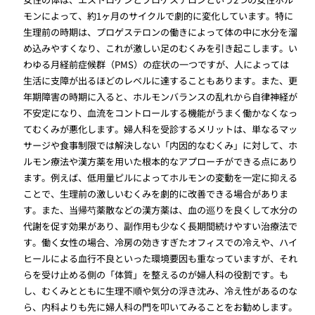
モンによって、約1ヶ月のサイクルで劇的に変化しています。特に
生理前の時期は、プロゲステロンの働きによって体の中に水分を溜
め込みやすくなり、これが激しい足のむくみを引き起こします。い
わゆる月経前症候群（PMS）の症状の一つですが、人によっては
生活に支障が出るほどのレベルに達することもあります。また、更
年期障害の時期に入ると、ホルモンバランスの乱れから自律神経が
不安定になり、血流をコントロールする機能がうまく働かなくなっ
てむくみが悪化します。婦人科を受診するメリットは、単なるマッ
サージや食事制限では解決しない「内因的なむくみ」に対して、ホ
ルモン療法や漢方薬を用いた根本的なアプローチができる点にあり
ます。例えば、低用量ピルによってホルモンの変動を一定に抑える
ことで、生理前の激しいむくみを劇的に改善できる場合がありま
す。また、当帰芍薬散などの漢方薬は、血の巡りを良くして水分の
代謝を促す効果があり、副作用も少なく長期間続けやすい治療法で
す。働く女性の場合、冷房の効きすぎたオフィスでの冷えや、ハイ
ヒールによる血行不良といった環境要因も重なっていますが、それ
らを受け止める側の「体質」を整えるのが婦人科の役割です。も
し、むくみとともに生理不順や気分の浮き沈み、冷え性があるのな
ら、内科よりも先に婦人科の門を叩いてみることをお勧めします。