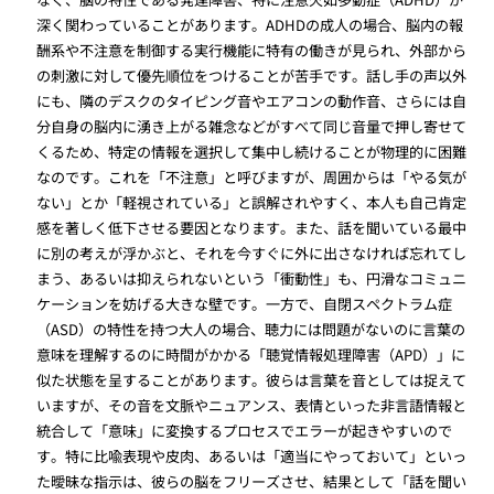
深く関わっていることがあります。ADHDの成人の場合、脳内の報
酬系や不注意を制御する実行機能に特有の働きが見られ、外部から
の刺激に対して優先順位をつけることが苦手です。話し手の声以外
にも、隣のデスクのタイピング音やエアコンの動作音、さらには自
分自身の脳内に湧き上がる雑念などがすべて同じ音量で押し寄せて
くるため、特定の情報を選択して集中し続けることが物理的に困難
なのです。これを「不注意」と呼びますが、周囲からは「やる気が
ない」とか「軽視されている」と誤解されやすく、本人も自己肯定
感を著しく低下させる要因となります。また、話を聞いている最中
に別の考えが浮かぶと、それを今すぐに外に出さなければ忘れてし
まう、あるいは抑えられないという「衝動性」も、円滑なコミュニ
ケーションを妨げる大きな壁です。一方で、自閉スペクトラム症
（ASD）の特性を持つ大人の場合、聴力には問題がないのに言葉の
意味を理解するのに時間がかかる「聴覚情報処理障害（APD）」に
似た状態を呈することがあります。彼らは言葉を音としては捉えて
いますが、その音を文脈やニュアンス、表情といった非言語情報と
統合して「意味」に変換するプロセスでエラーが起きやすいので
す。特に比喩表現や皮肉、あるいは「適当にやっておいて」といっ
た曖昧な指示は、彼らの脳をフリーズさせ、結果として「話を聞い