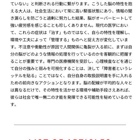
ていない」と判断される行動に繋がります。こうした脳の特性を抱
える大人は、社会生活において常に高い緊張状態にあり、情報の聞
き漏らしを防ごうと過剰に努力した結果、脳がオーバーヒートして
強い疲労感を感じることも珍しくありません。現代の医学におい
て、これらの症状は「治す」ものではなく、自らの特性を理解し、
環境や工夫によって「管理する」ものへと捉え方が変化していま
す。不注意や衝動性が原因で人間関係に亀裂が入る前に、まずは自
分の脳がどのような情報の処理を行っているのかを客観的に把握す
ることが重要です。専門の医療機関を受診し、心理検査などを通じ
て自分の強みと弱みを可視化することは、決して「障害者というレ
ッテルを貼る」ことではなく、自分自身の取扱説明書を手に入れる
ための前向きなアクションとなります。脳の配線が平均的な人々と
は異なるだけで、その特性を活かせる環境や補助手段さえあれば、
彼らは社会で唯一無二の才能を発揮できる可能性を秘めているので
す。