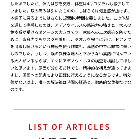
した頃でしたが、体力は底を突き、体重は4キログラムも減少して
いました。喉の痛みは引いたものの、しばらくは倦怠感が抜けず、
本調子に戻るまでにはさらに1週間の時間を要しました。この体験
を通して痛感したのは、アデノウイルスの感染力の強さと、大人の
免疫系が受けるダメージの大きさです。家族への二次感染を防ぐた
めに、家庭内でもマスクを着用し、タオルを完全に分け、ドアノブ
を消毒し続けるという神経を使う作業も、高熱の中では非常に辛い
ものでした。もし今、喉の異様な痛みと下がらない高熱に悩んでい
る大人がいるならば、すぐにアデノウイルスの検査を検討してほし
いと思います。原因が分かるだけでも、精神的な構えが違ってきま
すし、周囲への配慮もより正確に行えるようになるからです。特効
薬がない以上、唯一の解決策は時間の経過と、徹底的な休養だけな
のです。
LIST OF ARTICLES