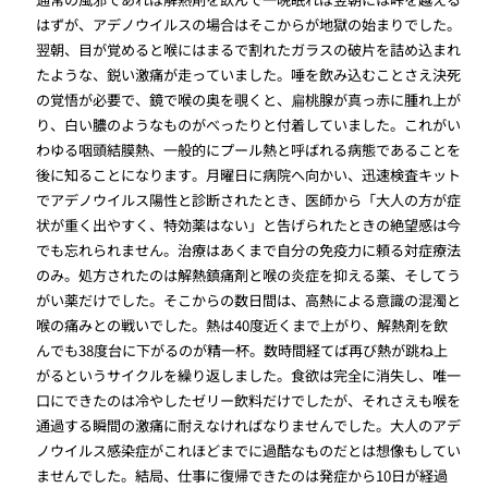
はずが、アデノウイルスの場合はそこからが地獄の始まりでした。
翌朝、目が覚めると喉にはまるで割れたガラスの破片を詰め込まれ
たような、鋭い激痛が走っていました。唾を飲み込むことさえ決死
の覚悟が必要で、鏡で喉の奥を覗くと、扁桃腺が真っ赤に腫れ上が
り、白い膿のようなものがべったりと付着していました。これがい
わゆる咽頭結膜熱、一般的にプール熱と呼ばれる病態であることを
後に知ることになります。月曜日に病院へ向かい、迅速検査キット
でアデノウイルス陽性と診断されたとき、医師から「大人の方が症
状が重く出やすく、特効薬はない」と告げられたときの絶望感は今
でも忘れられません。治療はあくまで自分の免疫力に頼る対症療法
のみ。処方されたのは解熱鎮痛剤と喉の炎症を抑える薬、そしてう
がい薬だけでした。そこからの数日間は、高熱による意識の混濁と
喉の痛みとの戦いでした。熱は40度近くまで上がり、解熱剤を飲
んでも38度台に下がるのが精一杯。数時間経てば再び熱が跳ね上
がるというサイクルを繰り返しました。食欲は完全に消失し、唯一
口にできたのは冷やしたゼリー飲料だけでしたが、それさえも喉を
通過する瞬間の激痛に耐えなければなりませんでした。大人のアデ
ノウイルス感染症がこれほどまでに過酷なものだとは想像もしてい
ませんでした。結局、仕事に復帰できたのは発症から10日が経過