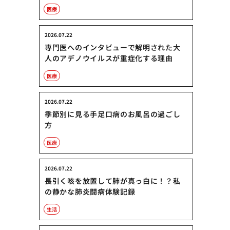
医療
2026.07.22
専門医へのインタビューで解明された大
人のアデノウイルスが重症化する理由
医療
2026.07.22
季節別に見る手足口病のお風呂の過ごし
方
医療
2026.07.22
長引く咳を放置して肺が真っ白に！？私
の静かな肺炎闘病体験記録
生活