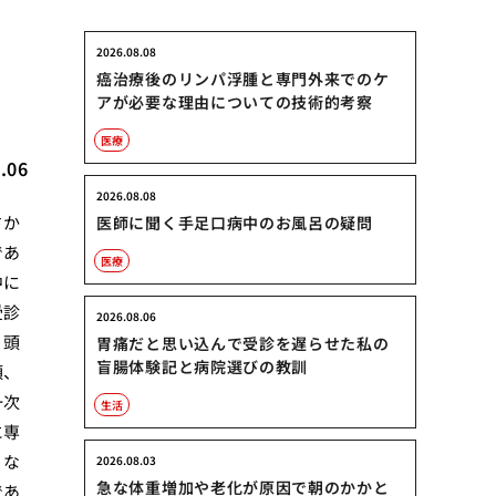
2026.08.08
癌治療後のリンパ浮腫と専門外来でのケ
アが必要な理由についての技術的考察
医療
.06
2026.08.08
さか
医師に聞く手足口病中のお風呂の疑問
であ
医療
中に
受診
2026.08.06
う頭
胃痛だと思い込んで受診を遅らせた私の
盲腸体験記と病院選びの教訓
類、
一次
生活
に専
うな
2026.08.03
急な体重増加や老化が原因で朝のかかと
であ