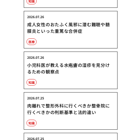
知識
2026.07.26
成人女性のおたふく風邪に潜む難聴や髄
膜炎といった重篤な合併症
医療
2026.07.26
小児科医が教える水疱瘡の湿疹を見分け
るための観察点
知識
2026.07.25
肉離れで整形外科に行くべきか整骨院に
行くべきかの判断基準と法的違い
知識
2026.07.25