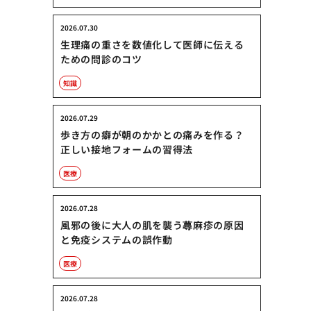
2026.07.30
生理痛の重さを数値化して医師に伝える
ための問診のコツ
知識
2026.07.29
歩き方の癖が朝のかかとの痛みを作る？
正しい接地フォームの習得法
医療
2026.07.28
風邪の後に大人の肌を襲う蕁麻疹の原因
と免疫システムの誤作動
医療
2026.07.28