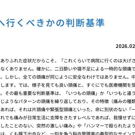
へ行くべきかの判断基準
2026.02
。ありふれた症状だからこそ、「これくらいで病院に行くのは大げ
少なくありません。確かに、二日酔いや寝不足による一時的な頭痛
す。しかし、全ての頭痛が同じように安全なわけではありません。
在します。では、様子を見ても良い頭痛と、すぐにでも医療機関を
か。その最も重要な判断基準は、「いつもの頭痛」か「いつもと違
同じようなパターンの頭痛を繰り返しており、その特徴（痛みの種
であれば、それは片頭痛や緊張型頭痛といった、命に別状のない「
それでも痛みが日常生活に支障をきたすレベルであれば、我慢せず
験したことのない、突然の激しい痛み」や「ハンマーで殴られたよ
れは、くも膜下出血など、一刻を争う脳血管障害の典型的なサイン