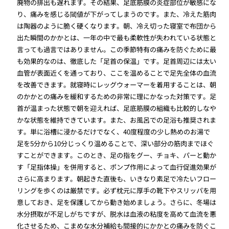
廃物の排出も遅れます。その結果、足底筋膜の炎症部位が敏感にな
り、痛みを感じる閾値が下がってしまうのです。また、冷えた筋肉
は陶器のように脆く硬くなります。朝、冷え切った寝室で布団から
出た瞬間のかかとは、一年の中で最も柔軟性が失われている状態と
言っても過言ではありません。この季節特有の痛みを防ぐために最
も効果的なのは、徹底した「足首の保温」です。足首周辺には太い
血管が表面近くを通っており、ここを温めることで足先全体の血流
を改善できます。就寝時にレッグウォーマーを着用することは、朝
のかかとの痛みを緩和するための非常に理にかなった対策です。足
首が温まった状態で朝を迎えれば、足底筋膜の組織も比較的しなや
かな状態を維持できています。また、お風呂での足浴も推奨されま
す。単に浴槽に浸かるだけでなく、40度程度の少し熱めのお湯で
足を5分から10分じっくり温めることで、深い部分の筋肉までほぐ
すことができます。このとき、足の指をグー、チョキ、パーと動か
す「足指体操」を併用すると、ポンプ作用によって血行促進効果が
さらに高まります。朝起きた直後も、いきなり素足で冷たいフロー
リングを歩くのは厳禁です。必ず枕元に厚手の靴下やスリッパを用
意しておき、足を保護してから動き始めましょう。さらに、冬場は
水分摂取が不足しがちですが、脱水は血液の粘度を高めて血流を悪
化させるため、こまめな水分補給も間接的にかかとの痛みを防ぐこ