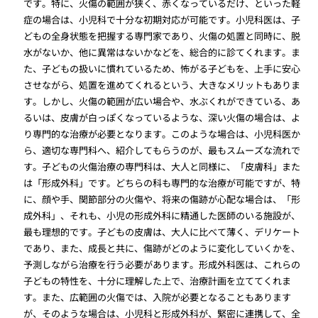
です。特に、火傷の範囲が狭く、赤くなっているだけ、といった軽
症の場合は、小児科で十分な初期対応が可能です。小児科医は、子
どもの全身状態を把握する専門家であり、火傷の処置と同時に、脱
水がないか、他に異常はないかなどを、総合的に診てくれます。ま
た、子どもの扱いに慣れているため、怖がる子どもを、上手に安心
させながら、処置を進めてくれるという、大きなメリットもありま
す。しかし、火傷の範囲が広い場合や、水ぶくれができている、あ
るいは、皮膚が白っぽくなっているような、深い火傷の場合は、よ
り専門的な治療が必要となります。このような場合は、小児科医か
ら、適切な専門科へ、紹介してもらうのが、最もスムーズな流れで
す。子どもの火傷治療の専門科は、大人と同様に、「皮膚科」また
は「形成外科」です。どちらの科も専門的な治療が可能ですが、特
に、顔や手、関節部分の火傷や、将来の傷跡が心配な場合は、「形
成外科」、それも、小児の形成外科に精通した医師のいる施設が、
最も理想的です。子どもの皮膚は、大人に比べて薄く、デリケート
であり、また、成長と共に、傷跡がどのように変化していくかを、
予測しながら治療を行う必要があります。形成外科医は、これらの
子どもの特性を、十分に理解した上で、治療計画を立ててくれま
す。また、広範囲の火傷では、入院が必要となることもあります
が、そのような場合は、小児科と形成外科が、緊密に連携して、全