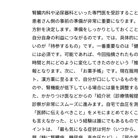
腎臓内科や泌尿器科といった専門医を受診するこ
患者さん側の事前の準備が非常に重要になります
方針を決定します。準備をしっかりとしておくこ
自分自身の利益につながるのです。では、具体的
いのが「持参するもの」です。一番重要なのは「
には必須です。可能であれば、今回指摘されたも
時間と共にどのように変化してきたのかという「
報となります。次に、「お薬手帳」です。現在服
ト、漢方薬に至るまで、自分が口にしているもの
のや、腎機能が低下している場合には量を調整す
た、かかりつけ医などからの「紹介状（診療情報
診察が非常にスムーズに進みます。自宅で血圧を
「医師に伝えるべきこと」をメモにまとめておく
も言えなかった、という経験は誰にでもあるもの
イントは、「最も気になる症状は何か（いつから
歴（特に腎臓病、糖尿病、高血圧など）」「尿の