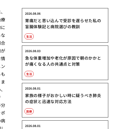
は、
2026.08.06
治療
胃痛だと思い込んで受診を遅らせた私の
盲腸体験記と病院選びの教訓
的に
らな
生活
場合
値が
2026.08.03
急な体重増加や老化が原因で朝のかかと
な情
が痛くなる人の共通点と対策
メン
るも
生活
。ま
2026.08.01
め、
家族の様子がおかしい時に疑うべき肺炎
で
の症状と迅速な対応方法
半分
医療
きポ
の病
2026.08.01
問し