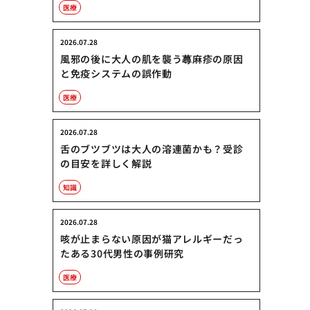
医療
2026.07.28
風邪の後に大人の肌を襲う蕁麻疹の原因
と免疫システムの誤作動
医療
2026.07.28
舌のブツブツは大人の溶連菌かも？受診
の目安を詳しく解説
知識
2026.07.28
咳が止まらない原因が猫アレルギーだっ
たある30代男性の事例研究
医療