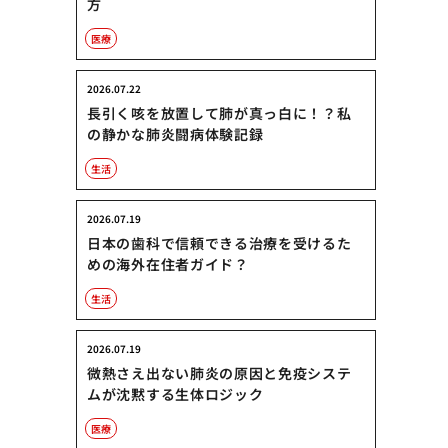
方
医療
2026.07.22
長引く咳を放置して肺が真っ白に！？私
の静かな肺炎闘病体験記録
生活
2026.07.19
日本の歯科で信頼できる治療を受けるた
めの海外在住者ガイド？
生活
2026.07.19
微熱さえ出ない肺炎の原因と免疫システ
ムが沈黙する生体ロジック
医療