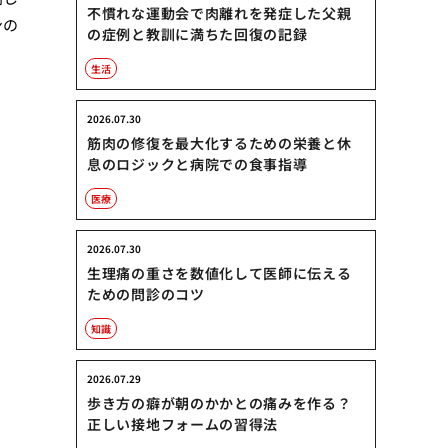
不慣れな運動会で肉離れを発症した父親
ンの
の症例と教訓に満ちた回復の記録
生活
2026.07.30
筋肉の修復を最大化するための栄養と休
息のロジックと病院での食事指導
医療
2026.07.30
生理痛の重さを数値化して医師に伝える
ための問診のコツ
知識
2026.07.29
歩き方の癖が朝のかかとの痛みを作る？
正しい接地フォームの習得法