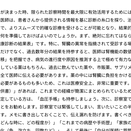
とが決まった時、限られた診察時間を最大限に有効活用するために
。医師は、患者さんから提供される情報を基に診断の糸口を探り、
とで、よりスムーズで的確な診療を受けることが可能となり、結果
に何を準備しておけばよいのでしょうか。まず、絶対に忘れてはな
健康診断の結果表」です。特に、腎臓の異常を指摘されて受診する
のだけでなく、過去数年分の結果を持参すると、医師は腎機能の数
推移」を把握でき、病気の進行度や原因を推測する上で極めて有力
用している薬はもちろん、過去に飲んでいた薬や、市販薬、サプリ
を全て医師に伝える必要があります。薬の中には腎臓に負担をかけ
る必要があるものも多いため、これは医療安全上、非常に重要です
提供書）」があれば、これまでの経緯が簡潔にまとめられているた
測定している方は、「血圧手帳」も持参しましょう。次に、診察室
ことをお勧めします。診察室では緊張してしまい、言いたいことの
です。メモに書き出しておくことで、伝え漏れを防げます。書くべ
、どんな時に、どの程度か）」「これまでの病歴や手術歴」「家族
変化（色、泡立ち、回数など）」、そして最後に「自分が医師に質