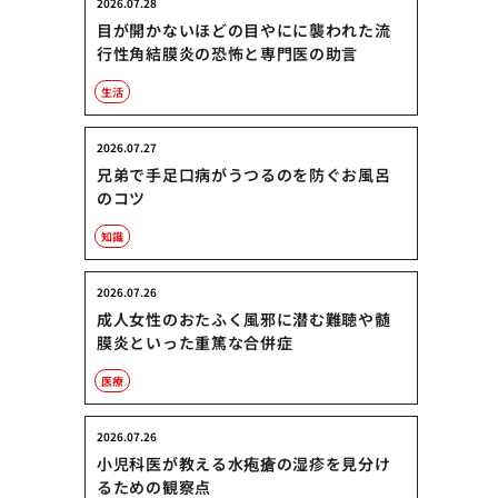
2026.07.28
目が開かないほどの目やにに襲われた流
行性角結膜炎の恐怖と専門医の助言
生活
2026.07.27
兄弟で手足口病がうつるのを防ぐお風呂
のコツ
知識
2026.07.26
成人女性のおたふく風邪に潜む難聴や髄
膜炎といった重篤な合併症
医療
2026.07.26
小児科医が教える水疱瘡の湿疹を見分け
るための観察点