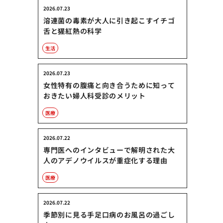
2026.07.23
溶連菌の毒素が大人に引き起こすイチゴ
舌と猩紅熱の科学
生活
2026.07.23
女性特有の腹痛と向き合うために知って
おきたい婦人科受診のメリット
医療
2026.07.22
専門医へのインタビューで解明された大
人のアデノウイルスが重症化する理由
医療
2026.07.22
季節別に見る手足口病のお風呂の過ごし