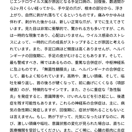
じエンテロウイルス属が原因となる手足口病の、回復後、数週間か
ら2ヶ月くらい経ってから、手や足の爪が、根本の部分から、浮き
上がり、自然に剥がれ落ちてくるというものです。痛みやかゆみは
伴わず、剥がれた後からは、新しい正常な爪が、すでに生えてきて
います。見た目は非常に衝撃的で、驚かれる方も多いですが、これ
は一時的な現象であり、心配はいりません。ウイルス感染のストレ
スによって、一時的に爪の成長がストップすることが原因と考えら
れています。また、手足口病ほど頻度は高くありませんが、ヘルパ
ンギーナの回復期に、手足の皮がむけることもあります。そして、
最も警戒すべき、稀ではあるものの、重篤な合併症が、中枢神経系
に及ぶものです。「無菌性髄膜炎」は、ヘルパンギーナの合併症と
して、最もよく知られています。高熱や、激しい頭痛、そして、嘔
吐を繰り返し、首の後ろが硬くなって、前に曲げにくくなる（項部
硬直）のが、特徴的なサインです。また、さらに重症な「急性脳
炎」を発症すると、意識障害や、けいれんなどを引き起こし、後遺
症を残す可能性もあります。これらの神経系の合併症は、主に、病
気の急性期に発症しますが、回復期に、症状が現れることもないと
は言えません。もし、熱が下がって、元気になったはずなのに、再
び、激しい頭痛や嘔吐、意識状態の変化が見られた場合は、直ちに
医療機関を受診してください。また、ごく稀に、心臓の筋肉に炎症