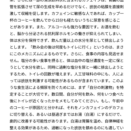
管を拡張させて尿の生成を早めるだけでなく、膀胱の粘膜を直接刺
激して収縮を促します。カフェインに敏感な人であれば、カップ一
杯のコーヒーを飲んでから15分も経たないうちに尿意を感じるこ
とがあります。また、アルコールも強力な要因です。お酒を飲む
と、脳から分泌される抗利尿ホルモンの働きが抑えられてしまい、
体は水分を保持できず、飲んだ量以上の水分を尿として排出しよう
とします。「飲み会の後は何度もトイレに行く」というのは、まさ
にこのメカニズムによるものです。さらに、食事の内容も見逃せま
せん。塩分の多い食事を摂ると、体は血中の塩分濃度を一定に保と
うとして水分を欲し、同時に過剰な塩分を尿と一緒に排出しようと
するため、トイレの回数が増えます。人工甘味料の中にも、人によ
っては膀胱を刺激する可能性があるものが含まれています。このよ
うな食生活による頻尿を防ぐためには、まず「自分の刺激物」を特
定することが大切です。数日間、自分が何を飲み、何をいつ食べた
後にトイレが近くなったかをメモしてみてください。もし、午前中
のコーヒーが原因だと分かれば、それをノンカフェインのデカフェ
に切り替える、あるいは昼過ぎまではお湯（白湯）にするだけで、
劇的に改善する可能性があります。白湯は胃腸を温め、自律神経を
整える効果があるため、過敏になった膀胱を鎮めるのにも適してい